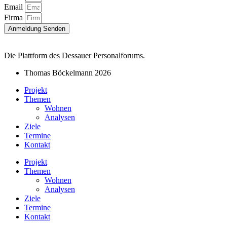
Email
Firma
Anmeldung Senden
Die Plattform des Dessauer Personalforums.
Thomas Böckelmann 2026
Projekt
Themen
Wohnen
Analysen
Ziele
Termine
Kontakt
Projekt
Themen
Wohnen
Analysen
Ziele
Termine
Kontakt